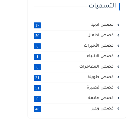
التسميات
قصص ادبية
17
قصص اطفال
59
قصص الأميرات
8
قصص الانبياء
1
قصص المغامرات
8
قصص طويلة
21
قصص قصيرة
51
قصص هادفة
9
قصص وعبر
48