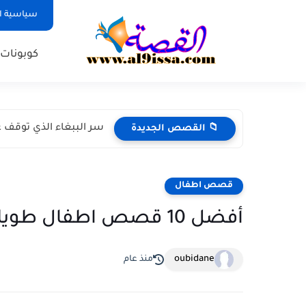
سياسية ا
كوبونات
سر الببغاء الذي توقف ع
📁 القصص الجديدة
قصص اطفال
أفضل 10 قصص اطفال طويلة ومشوقة
oubidane
منذ عام