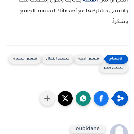
أتمنى أن تنال
القصة
إعجابك وتكون إستفدت منها
ولاتنسى مشاركتها مع أصدقائك ليستفيد الجميع
وشكراً.
قصص ادبية
قصص اطفال
قصص قصيرة
قصص وعبر
oubidane