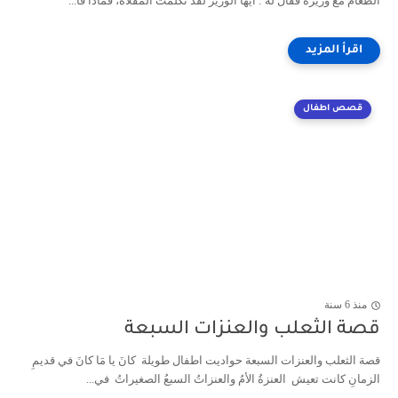
الطعام مع وزيره فقال له : أيها الوزير لقد تكلمت المقلاة، فماذا قا...
قصص اطفال
منذ 6 سنة
قصة الثعلب والعنزات السبعة
قصة الثعلب والعنزات السبعة حواديت اطفال طويلة كانَ يا مَا كانَ في قديمِ
الزمانِ كانت تعيش العنزةُ الأمُ والعنزاتُ السبعُ الصغيراتُ في...